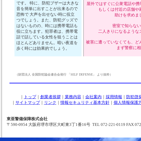
です。 特に、防犯ブザーは大きな
屋外ではすぐに公衆電話や携帯
音を簡単に出すことが出来るので
もしくは付近の店舗や
恐怖で 大声を出せない時に役立
助けを求めま
つでしょう。また、防犯グッズで
はないものの、時には携帯電話も
密室で知らない
役に立ちます。犯罪者は、携帯電
二人きりになるような
話で話している女性を狙うことは
被害に遭っていなくても、ど
ほとんどありません。暗い夜道を
まず警察に相
歩く時には効果的でしょう。
（財団法人 全国防犯協会連合会発行 「
SELF DEFENSE」 より抜粋）
｜
トップ
｜
創業者挨拶
｜
業務内容
｜
会社案内
｜
採用情報
｜
防犯啓
｜
サイトマップ
｜
リンク
｜
情報セキュリティ基本方針
｜
個人情報保護
東亜警備保障株式会社
〒590-0954 大阪府堺市堺区大町東3丁1番16号 TEL 072-221-0119 FAX 072-