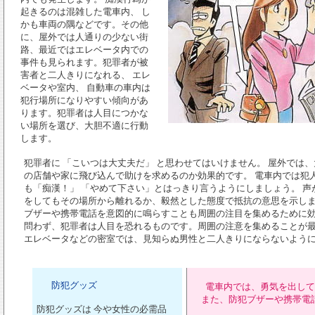
起きるのは混雑した電車内、 し
かも車両の隅などです。その他
に、屋外では人通りの少ない街
路、最近ではエレベータ内での
事件も見られます。犯罪者が被
害者と二人きりになれる、 エレ
ベータや室内、 自動車の車内は
犯行場所になりやすい傾向があ
ります。犯罪者は人目につかな
い場所を選び、大胆不適に行動
します。
犯罪者に 「こいつは大丈夫だ」 と思わせてはいけません。 屋外では
の店舗や家に飛び込んで助けを求めるのか効果的です。 電車内では犯
も「痴漢！」 「やめて下さい」とはっきり言うようにしましょう。 声
をしてもその場所から離れるか、毅然とした態度で抵抗の意思を示し
ブザーや携帯電話を意図的に鳴らすことも周囲の注目を集めるために効
問わず、犯罪者は人目を恐れるものです。周囲の注意を集めることが
エレベータなどの密室では、見知らぬ男性と二人きりにならないよう
防犯グッズ
電車内では、勇気を出して
また、防犯ブザーや携帯電
防犯グッズは 今や女性の必需品