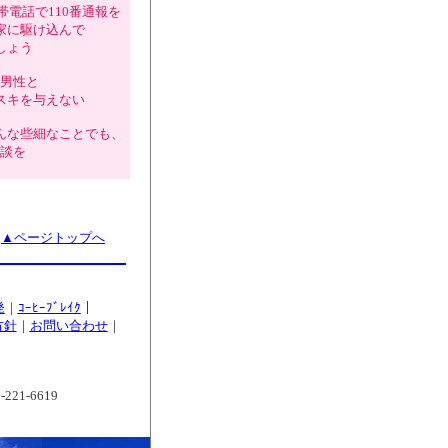
電話で110番通報を
家に駆け込んで
しょう
男性と
スキを与えない
んな些細なことでも、
談を
▲ページトップへ
発
｜
ｺｰﾋｰﾌﾞﾚｲｸ
｜
方針
｜
お問い合わせ
｜
221-6619