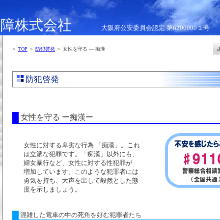
保障株式会社
大阪府公安委員会認定 第6200000１号
＞
TOP
＞
防犯啓発
＞ 女性を守る ― 痴漢
防犯啓発
女性を守る ー痴漢ー
女性に対する卑劣な行為 「痴漢」。これ
は立派な犯罪です。「痴漢」以外にも、
婦女暴行など、女性に対する性犯罪が
増加しています。このような犯罪者には
勇気を持ち、大声を出して毅然とした態
度を示しましょう。
混雑した電車の中の死角を好む犯罪者たち