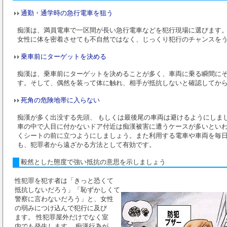
通勤・通学時の急行電車を狙う
痴漢は、満員電車で一区間が長い急行電車などを犯行現場に選びます
女性に体を密着させても不自然ではなく、じっくり犯行のチャンスを
乗車前にターゲットを決める
痴漢は、乗車前にターゲットを決めることが多く、車両に乗る瞬間に
す。そして、偶然を装って体に触れ、相手が抵抗しないと確認してか
死角の危険地帯に入らない
痴漢が多く出没する先頭、 もしくは最後尾の車両は避けるようにしまし
車の中で人目に付かないドア付近は痴漢被害に遭うケースが多いとい
くシートの前に立つようにしましょう。また利用する電車や車両を毎
も、犯罪者から遠ざかる方法として有効です。
毅然とした態度で強い抵抗の意思を示しましょう
性犯罪を犯す者は「きっと恐くて
抵抗しないだろう」「恥ずかしくて
警察に言わないだろう」と、女性
の弱みにつけ込んで犯行に及び
ます。 性犯罪屋外だけでなく室
内でも発生します。 痴漢行為が